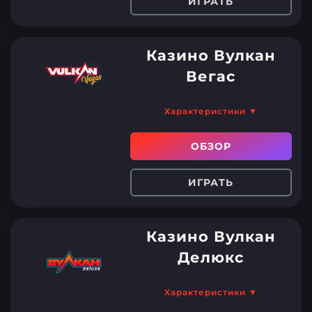
ИГРАТЬ
Программа лояльности
Высокие вейджеры
Наличие бонусных
Открыть счет возможно
предложений
Казино Вулкан
только в гривнах
Вегас
Отсутствие сортировки
слотов по провайдерам
Приветственный бонус до
Характеристики ▼
50 000 RUB
Отсутствует Live-казино
ОБЗОР
Кешбэк до 12%
Вывод на карту возможен
только от 3000 RUB
Призовые фонды турниров
ИГРАТЬ
до 500 000 RUB
Процедура верификации
занимает до 5 дней
10 уровней программы
лояльности
Казино Вулкан
Делюкс
Комиссия 20% на вывод
Регулярные турниры,
Характеристики ▼
Срок вывода крупных
акции и лотереи
сумм может достигать 30