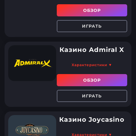
поддержки
ОБЗОР
Кешбэк для игроков со
статусом VIP
Вывести без комиссии
ИГРАТЬ
есть возможность только
Ввод и вывод средств без
два раза в сутки
комиссий
Задержки при выводе
Удобная навигация на
Казино Admiral X
крупных сумм
сайте и система фильтров
Наличие лицензии
Характеристики ▼
Нет официального
Бездепозитный бонус в
мобильного приложения
ОБЗОР
1000 RUB
Не широкая программа
Мультиязычный
ИГРАТЬ
лояльности
интерфейс
Широкий выбор
платежных систем
Казино Joycasino
Большой ассортимент игр
Отсутствуют турниры
Характеристики ▼