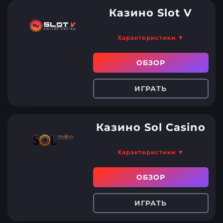
000 рублей
Казино Slot V
Программа лояльности
Обработка заявок на
Характеристики ▼
вывод в течение 30 минут
Отсутствует приложения
ОБЗОР
Обмен баллов программы
для смартфонов
лояльности на деньги
ИГРАТЬ
Кешбэк до 10%
Несколько видов
приветственного бонуса
Казино Sol Casino
Больше 2000 слотов
Сортировка слотов по
Характеристики ▼
теме оформления
Приложение на телефон и
ОБЗОР
Джекпоты выплачиваются
клиент на ПК отсутствуют
одним платежом
ИГРАТЬ
Широкая программа
лояльности