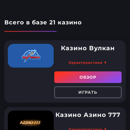
Всего в базе 21 казино
Казино Вулкан
Внутриигровой магазин
Характеристики ▼
Частые лотереи
ОБЗОР
Небольшое количество
ИГРАТЬ
слотов
Медленное накопление
баллов в программе
Казино Азино 777
лояльности
Кешбэк до 12% без
Характеристики ▼