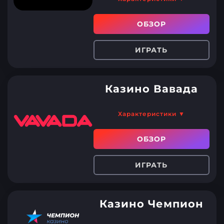
отыгрыша
ОБЗОР
Быстрая и простая
регистрация
ИГРАТЬ
Минимальный депозит –
50 рублей
Большой ассортимент
Казино Вавада
слотов
Бонус 100 фриспинов за
Характеристики ▼
регистрацию
Небольшое количество
бонусов
ОБЗОР
Кешбэк 10%
Обработка заявок на
Больше 1000 игровых
ИГРАТЬ
вывод только будние
автоматов
Комиссия до 20% при
Вывести можно до 6 млн в
выводе выигрыша без х3
месяц
Казино Чемпион
отыгрыша депозита